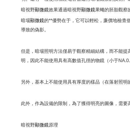
暗視野
顯微鏡
效果通過暗視野
顯微鏡
果蠅的胚胎觀察
暗場
顯微鏡
的**優勢在于，它可以輕松，廉價地檢
導致的偽影。
但是，暗場照明方法僅易于觀察精細結構，而不能提
明，因此不能使用具有高數值孔徑的物鏡（小于NA.0.
另外，基本上不能使用具有厚度的樣品（在落射照明
此外，作為設備的限制，為了獲得明亮的圖像，需要
暗視野
顯微鏡
原理