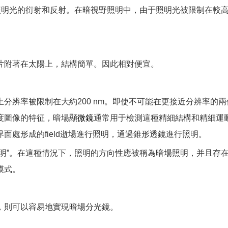
對照明光的衍射和反射。在暗視野照明中，由于照明光被限制在較
片附著在太陽上，結構簡單。因此相對便宜。
上分辨率被限制在大約200 nm。即使不可能在更接近分辨率的
度圖像的特征，暗場
顯微鏡
通常用于檢測這種精細結構和精細運
處形成的field逝場進行照明，通過錐形透鏡進行照明。
照明”。在這種情況下，照明的方向性應被稱為暗場照明，并且存
模式。
，則可以容易地實現暗場分光鏡。