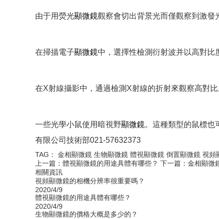
由于用熒光
顯微鏡
觀察會切出背景光而僅觀察到激發
在掃描電子
顯微鏡
中，選擇性檢測衍射波并以高對比
在X射線攝影中，通過檢測X射線的折射來觀察高對比
一些光學小鼠使用暗視野
顯微鏡
。這種類型的鼠標也
有限公司技術部021-57632373
TAG：
金相顯微鏡
生物顯微鏡
體視顯微鏡
倒置顯微鏡
視頻
上一篇：
體視顯微鏡的用途具體有哪些？
下一篇：
金相顯微
相關資訊
視頻顯微鏡的相機分辨率很重要嗎？
2020/4/9
體視顯微鏡的用途具體有哪些？
2020/4/9
生物顯微鏡的價格大概是多少的？