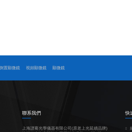
倒置顯微鏡
視頻顯微鏡
顯微鏡
聯系我們
快
上海譜騫光學儀器有限公司(原老上光延續品牌)