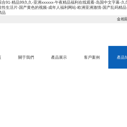
-精品99久久-亚洲xxxxxx-午夜精品福利在线观看-岛国中文字幕-久久a
性性生活片-国产黄色的视频-成年人福利网站-欧洲亚洲激情-国产乱码精
精品
金相
頁
關于我們
產品展示
客戶案例
產品