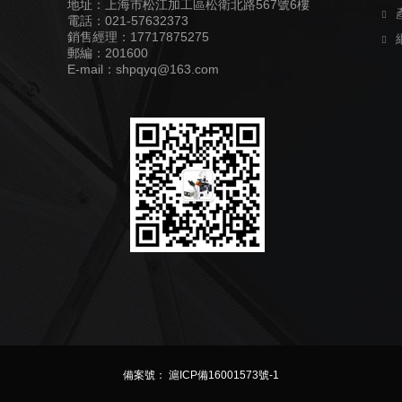
地址：上海市松江加工區松衛北路567號6樓
電話：021-57632373
銷售經理：17717875275
郵編：201600
E-mail：shpqyq@163.com
備案號： 滬ICP備16001573號-1