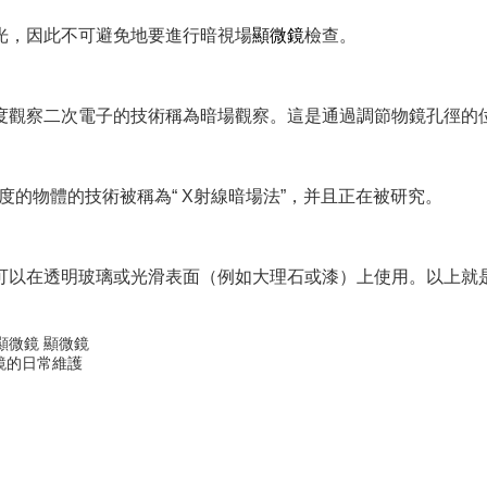
光，因此不可避免地要進行暗視場
顯微鏡
檢查。
度觀察二次電子的技術稱為暗場觀察。這是通過調節物鏡孔徑的
度的物體的技術被稱為“ X射線暗場法”，并且正在被研究。
可以在透明玻璃或光滑表面（例如大理石或漆）上使用。以上就
顯微鏡
顯微鏡
鏡的日常維護