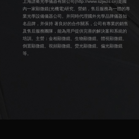
上海譜騫光學儀器有限公司(http://www.szjwzs.cn)是國
內一家
顯微鏡
(光機電)研究、營銷，售后服務為一體的專
業光學設備儀器公司。并同時代理國外光學品牌儀器知
名品牌，并保持 著良好的合作關系，公司有專業的銷售
及售后服務團隊，能為用戶提供完善的解決案和系統的
培訓。主營：
金相
顯微鏡
、
生物
顯微鏡
、
體視
顯微鏡
、
倒置
顯微鏡
、
視頻
顯微鏡
、熒光
顯微鏡
、偏光
顯微鏡
等。